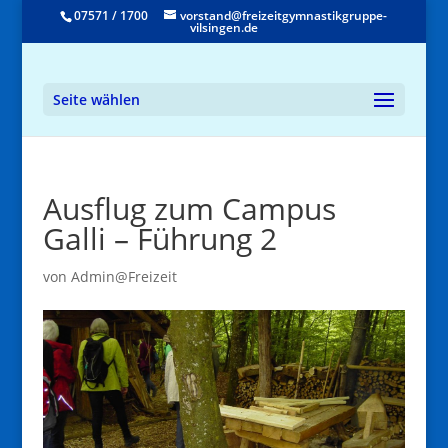
07571 / 1700
vorstand@freizeitgymnastikgruppe-
vilsingen.de
Seite wählen
Ausflug zum Campus
Galli – Führung 2
von
Admin@Freizeit